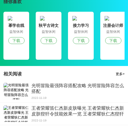
猜你喜欢
幂学在线
秋平古诗文
接力学习
注册会计师
大全
提分王
益智休闲
益智休闲
益智休闲
益智休闲
下载
下载
下载
下载
相关阅读
更多>
光明冒险最强阵容搭配攻略 光明冒险阵容怎么
搭配
2022-11-19
王者荣耀笛仁杰新皮肤曝光 王者荣耀狄仁杰新
皮肤狴犴令技能效果一览 王者荣耀狄仁杰狴犴
令要怎么用
2022-11-19