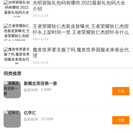
光明冒险礼包码有哪些 2022最新礼包码大全
介绍
2022-11-19
王者荣耀狄仁杰新皮肤曝光 王者荣耀狄仁杰狴
犴令上架时间一览 王者荣耀狄仁杰狴犴令什么
时候上线
2022-11-19
魔兽世界要关服了吗 魔兽世界国服未来谁会代
理
2022-11-19
同类推荐
新概念英语第一册
5.90M
益智休闲
下载
亿学汇
10.50M
益智休闲
下载