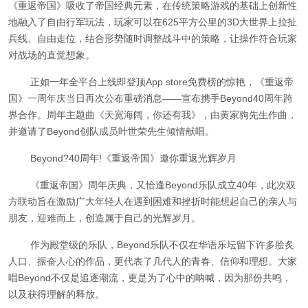
《重返帝国》吸收了帝国经典元素，在传统策略游戏的基础上创新性
地融入了自由行军玩法，玩家可以在625平方公里的3D大世界上拉扯
兵线、自由走位，结合形势随时调整战斗中的策略，让操作符合玩家
对战场的直觉想象。
正如一年全平台上线即登顶App store免费榜的惊艳，《重返帝
国》一周年庆当日再次公布重磅消息——宣布携手Beyond40周年跨
界合作。周年主题曲《天宽海阔，你还有我》，由黄家驹先生作曲，
并邀请了Beyond创队成员叶世荣先生倾情献唱。
Beyond?40周年!《重返帝国》邀你重返光辉岁月
《重返帝国》周年庆典，又恰逢Beyond乐队成立40年，此次双
方联动旨在激励广大年轻人在遇到困难和挫折时能想起自己的亲人与
朋友，迎难而上，创造属于自己的光辉岁月。
作为殿堂级的乐队，Beyond乐队不仅在华语乐坛留下许多脍炙
人口、振奋人心的作品，更代表了几代人的青春、信仰和理想。大家
唱Beyond不仅是追逐潮流，更是为了心中的呐喊，因为那份共鸣，
以及获得理解的释放。