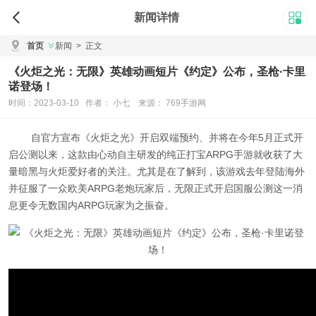
新闻详情
首页
新闻
>
正文
《火炬之光：无限》英雄动画短片《约定》公布，圣枪·卡里
诺登场！
时间：2023-03-10 作者： 小七 来源： 769手游网
自官方宣布《火炬之光》开启双端预约、并将在今年5月正式开
启公测以来，这款由心动自主研发的纯正打宝ARPG手游就收获了大
量暗黑与火炬爱好者的关注。尤其是在了解到，该游戏去年登陆海外
并征服了一众欧美ARPG老炮玩家后，无限正式开启国服公测这一消
息更令无数国内ARPG玩家为之振奋。