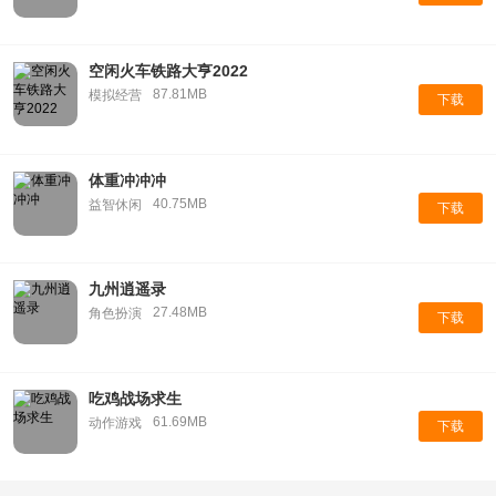
空闲火车铁路大亨2022
87.81MB
模拟经营
下载
体重冲冲冲
40.75MB
益智休闲
下载
九州逍遥录
27.48MB
角色扮演
下载
吃鸡战场求生
61.69MB
动作游戏
下载