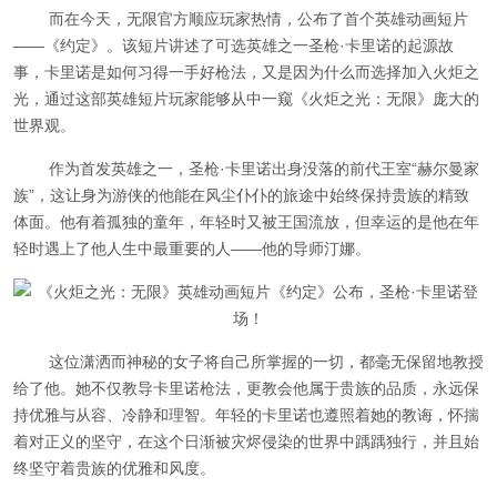
而在今天，无限官方顺应玩家热情，公布了首个英雄动画短片
——《约定》。该短片讲述了可选英雄之一圣枪·卡里诺的起源故
事，卡里诺是如何习得一手好枪法，又是因为什么而选择加入火炬之
光，通过这部英雄短片玩家能够从中一窥《火炬之光：无限》庞大的
世界观。
作为首发英雄之一，圣枪·卡里诺出身没落的前代王室“赫尔曼家
族”，这让身为游侠的他能在风尘仆仆的旅途中始终保持贵族的精致
体面。他有着孤独的童年，年轻时又被王国流放，但幸运的是他在年
轻时遇上了他人生中最重要的人——他的导师汀娜。
这位潇洒而神秘的女子将自己所掌握的一切，都毫无保留地教授
给了他。她不仅教导卡里诺枪法，更教会他属于贵族的品质，永远保
持优雅与从容、冷静和理智。年轻的卡里诺也遵照着她的教诲，怀揣
着对正义的坚守，在这个日渐被灾烬侵染的世界中踽踽独行，并且始
终坚守着贵族的优雅和风度。