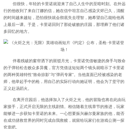
但很快，年轻的卡里诺就迎来了自己人生中的至暗时刻。在外远
行的他收到了来自汀娜的信，她在信中坦言自己感染灾烬已久，清醒
的时间越来越短，恐怕很快就会彻底失去理智，她希望自己能给他再
上最后一课。于是，卡里诺回到了那处破败的庄园，那埋葬了他们诸
多回忆的地方。
伴着残破的窗帘洒下的斑驳月光，卡里诺凭借敏捷的身手与致命
的子弹轻松击败众多异魔，官方凭借这短短两个镜头就暗示了卡里诺
的两种英雄特性“致命掠影”与“弹药专家”。当他直面已经被感染的老
师，他举起手中的枪，用自己的实际行动向她证明，他会为了坚守的
正义赴汤蹈火。
在离开庄园后，他选择加入了火炬之光，他的冒险也将在此由玩
家接手，正式开启无限的主线剧情。相信随着主线章节的推进，玩家
能够进一步获知卡里诺的未来。一心想要振兴赫尔曼家族的他，能否
在成功拯救世界的同时完成自我救赎，就留给玩家们在游戏公测一探
究竟吧。