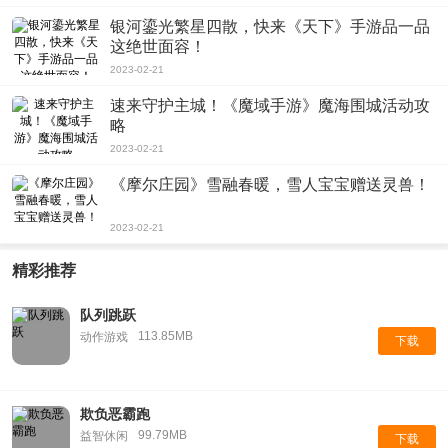
银河鎏光繁星四散，快来《天下》手游品一品
这绝世面容！
2023-02-21
速来守护主城！《魔域手游》魔海围城活动攻
略
2023-02-21
《摩尔庄园》雪融春暖，雪人宝宝赠送灵兽！
2023-02-21
精彩推荐
队列跳跃
113.85MB
动作游戏
下载
欺负恶霸跑
99.79MB
益智休闲
下载