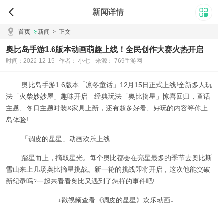
新闻详情
首页
新闻
>
正文
奥比岛手游1.6版本动画萌趣上线！全民创作大赛火热开启
时间：2022-12-15 作者： 小七 来源： 769手游网
奥比岛手游1.6版本「凛冬童话」12月15日正式上线!全新多人玩
法「火柴妙妙屋」趣味开启，经典玩法「奥比摘星」惊喜回归，童话
主题、冬日主题时装&家具上新，还有超多好看、好玩的内容等你上
岛体验!
「调皮的星星」动画欢乐上线
踏星而上，摘取星光。每个奥比都会在亮星最多的季节去奥比斯
雪山来上几场奥比摘星挑战。新一轮的挑战即将开启，这次他能突破
新纪录吗?一起来看看奥比又遇到了怎样的事件吧!
↓戳视频查看《调皮的星星》欢乐动画↓