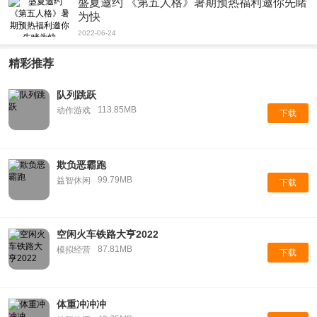
盛夏邀约 《第五人格》暑期预热福利邀你先睹
为快
2022-06-24
精彩推荐
队列跳跃
113.85MB
动作游戏
下载
欺负恶霸跑
99.79MB
益智休闲
下载
空闲火车铁路大亨2022
87.81MB
模拟经营
下载
体重冲冲冲