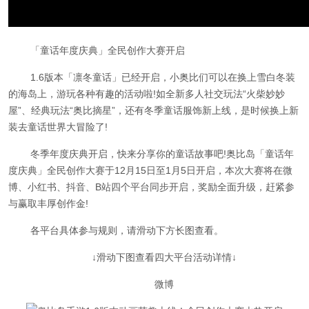
「童话年度庆典」全民创作大赛开启
1.6版本「凛冬童话」已经开启，小奥比们可以在换上雪白冬装
的海岛上，游玩各种有趣的活动啦!如全新多人社交玩法“火柴妙妙
屋”、经典玩法“奥比摘星”，还有冬季童话服饰新上线，是时候换上新
装去童话世界大冒险了!
冬季年度庆典开启，快来分享你的童话故事吧!奥比岛「童话年
度庆典」全民创作大赛于12月15日至1月5日开启，本次大赛将在微
博、小红书、抖音、B站四个平台同步开启，奖励全面升级，赶紧参
与赢取丰厚创作金!
各平台具体参与规则，请滑动下方长图查看。
↓滑动下图查看四大平台活动详情↓
微博