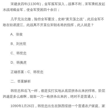
宋建炎四年(1130年)，金军孤军深入，战事不利，宋军乘机发起
水战堵截金军，使金军受困四十余日；
几乎无法北撤，险些全军覆没，史称“黄天荡之战”，此后金军不
敢在轻易渡江。此战离不开某位宋朝名将的指挥，此人就是？
A、张俊
B、刘光世
C、韩世忠
D、韩擒虎
正确答案：C、韩世忠
二、答案解析
韩世忠和岳飞一样，都是实打实地从底层拼杀出来的悍将。阶层
跨越是多么难啊，能靠一刀一枪拼杀出来的，绝对不是普通人；
1090年1月26日，韩世忠出生在陕西绥德一个普通农户家庭。家