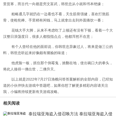
里贫寒，而古代一向都是穷文富武，韩世忠从小就和书本绝缘；
粗略通几字就扔在一边看也不看，天生筋骨强健，喜欢打熬筋
骨，使枪抡棒。手里稍有闲钱，马上就拿出去到外面痛饮一番；
花钱大手大脚，从来不考虑吃了上顿还有没有下顿，看着一个大
汉整日浪荡度日，很多人都指指点点，他都浑然不在意；
有个人曾经在他的面前说，你韩世忠异象过人，将来是做三公的
料，韩世忠听起来好像颇有揶揄的味道；
他虎脸一板，抓住那个倒霉鬼，掀翻在地，使出碗口大的拳头，
将此人揍得一佛出世，二佛升天。
以上就是2022年7月27日渔樵问答答案解析的全部内容，已经知
道的小伙伴快去游戏中答题吧，如果你想了解更多精彩内容请关注
我，小编将持续更新有关游戏攻略。
相关阅读
泰拉瑞亚海盗入侵召唤方法 泰拉瑞亚海盗入侵