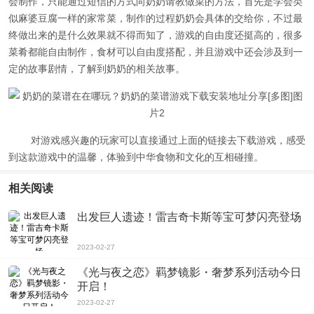
会制作，只能通过短信的方式向奶奶请教做菜的方法，首先是学会类
似麻婆豆腐一样的家常菜，制作的过程奶奶会具体的交给你，不过最
终做出来的是什么效果就不得而知了，游戏的自由度还挺高的，很多
菜肴都能自由制作，食材可以自由度搭配，并且游戏中还会涉及到一
定的故事剧情，了解到奶奶的相关故事。
对游戏感兴趣的玩家可以直接通过上面的链接去下载游戏，感受
到这款游戏中的温馨，体验到中华食物和文化的互相碰撞。
相关阅读
出发巨人遗迹！雷吉奇卡斯等宝可梦闪亮登场
2023-02-27
《光与夜之恋》羁梦镜影・奢梦系列活动今日
开启！
2023-02-27