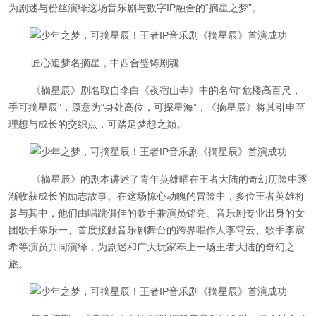
为剧迷与粉丝演绎这场音乐剧与数字IP融合的“摘星之梦”。
匠心追梦名摘星，中西合璧铸剧魂
《摘星辰》剧名取自李白《夜宿山寺》中的名句“危楼高百尺，
手可摘星辰”，原意为“身处高位，可探星海”，《摘星辰》将其引申至
理想与成长的交织点，可踏足梦想之巅。
《摘星辰》的剧本讲述了青年英雄曜在王者大陆的奇幻历险中逐
渐收获成长的励志故事。在这场惊心动魄的冒险中，多位王者英雄将
参与其中，他们由唱跳俱佳的歌手兼演员铭亮、音乐剧专业出身的女
团歌手陈乐一、首度接触音乐剧舞台的跨界唱作人李霄云、歌手李宸
希等演员共同演绎，为剧迷和广大玩家奉上一场王者大陆的奇幻之
旅。