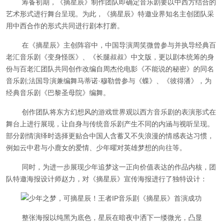
筹备初期，《摘星辰》制作团队即确定音乐剧要以中西方结合的
艺术形式进行舞台呈现。为此，《摘星辰》特邀业界知名主创团队采
用中西合作的形式共同进行剧本打磨。
在《摘星辰》主创阵容中，中国导演周笑微曾参与并执导经典百
老汇音乐剧《变身怪医》、《长腿叔叔》中文版，更以剧本统筹的身
份与百老汇团队共同创作改编自周杰伦电影《不能说的秘密》的同名
音乐剧;法国导演兼编舞马蒂诺·穆勒曾参与《蝶》、《彼得潘》，为
经典音乐剧《巴黎圣母院》编舞。
创作团队将东方幻想风的游戏世界观以西方音乐剧的表演形式在
舞台上进行展现，让自身与传统音乐剧产生不同的内涵与视听呈现。
部分剧情演绎时选择更贴合中国人含蓄又不失浪漫的情感表达习惯，
例如云中君与小鹿女的爱情、少年曜对英雄梦想的向往等。
同时，为进一步展现少年追梦这一正向价值表达的作品内核，团
队特邀海报设计师赵力，对《摘星辰》宣传海报进行了独特设计：
整张海报以纯黑为底色，星辰在暗夜中洒下一缕微光，凸显