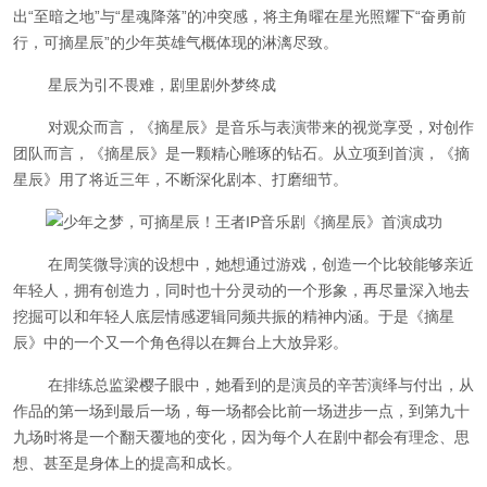
出“至暗之地”与“星魂降落”的冲突感，将主角曜在星光照耀下“奋勇前
行，可摘星辰”的少年英雄气概体现的淋漓尽致。
星辰为引不畏难，剧里剧外梦终成
对观众而言，《摘星辰》是音乐与表演带来的视觉享受，对创作
团队而言，《摘星辰》是一颗精心雕琢的钻石。从立项到首演，《摘
星辰》用了将近三年，不断深化剧本、打磨细节。
在周笑微导演的设想中，她想通过游戏，创造一个比较能够亲近
年轻人，拥有创造力，同时也十分灵动的一个形象，再尽量深入地去
挖掘可以和年轻人底层情感逻辑同频共振的精神内涵。于是《摘星
辰》中的一个又一个角色得以在舞台上大放异彩。
在排练总监梁樱子眼中，她看到的是演员的辛苦演绎与付出，从
作品的第一场到最后一场，每一场都会比前一场进步一点，到第九十
九场时将是一个翻天覆地的变化，因为每个人在剧中都会有理念、思
想、甚至是身体上的提高和成长。