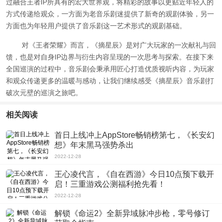
过融合王者IP所具有的宏大世界观，将精彩的故事以更贴近年轻人的
方式传递给观众，一方面为老音乐剧迷提供了新奇的观剧体验，另一
方面也为年轻用户提供了音乐剧这一艺术形式的观剧基础。
对《王者荣耀》而言，《摘星辰》是对广大玩家的一次献礼与回
馈，也是对自身IP边界与衍生内容呈现的一次思考与探索。在接下来
全国巡演的过程中，音乐剧会秉承用匠心打造优质视听内容，为玩家
和观众传递更多的温暖与感动，让我们继续感受《摘星辰》音乐剧打
破次元壁的巡演之旅吧。
相关阅读
首日上线冲上AppStore畅销榜第七，《长安幻
想》年末黑马强势杀出
2022-12-28
王心凌代言，《自在西游》今日10点预下载开
启！三重游戏公测福利抢先看！
2022-12-28
解锁《命运2》全新异域脉冲步枪，零号修订